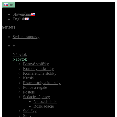
sk
Slovenčina
English
MENU
Sedacie súpravy
+
Nábytok
Nábytok
Barové stoličky
Komody a skrinky
Konferenčné stolíky
Kreslá
Písacie stoly a konzoly
Police a regále
Postele
Sedacie súpravy
Nerozkladacie
Rozkladacie
Stoličky
Stoly