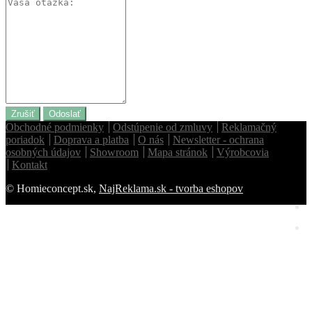
Zrušiť
Odoslať
Obchodné podmienky
Odstúpenie od zmluvy
Reklamačný
poriadok
Doprava a platba
O nás
Newsletter - ochrana
osobných údajov
Showroom
Mapa stránok
Výrobcovia
Kontakt
© Homieconcept.sk,
NajReklama.sk - tvorba eshopov