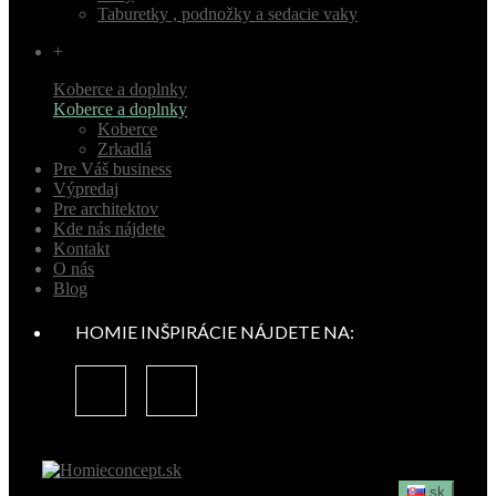
Taburetky , podnožky a sedacie vaky
+
Koberce a doplnky
Koberce a doplnky
Koberce
Zrkadlá
Pre Váš business
Výpredaj
Pre architektov
Kde nás nájdete
Kontakt
O nás
Blog
HOMIE INŠPIRÁCIE NÁJDETE NA:
sk