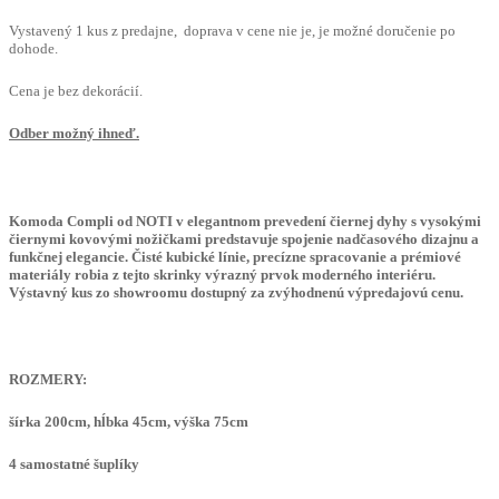
Vystavený 1 kus z predajne, doprava v cene nie je, je možné doručenie po
dohode.
Cena je bez dekorácií.
Odber možný ihneď.
Komoda Compli od NOTI v elegantnom prevedení čiernej dyhy s vysokými
čiernymi kovovými nožičkami predstavuje spojenie nadčasového dizajnu a
funkčnej elegancie. Čisté kubické línie, precízne spracovanie a prémiové
materiály robia z tejto skrinky výrazný prvok moderného interiéru.
Výstavný kus zo showroomu dostupný za zvýhodnenú výpredajovú cenu.
ROZMERY:
šírka 200cm, hĺbka 45cm, výška 75cm
4 samostatné šuplíky