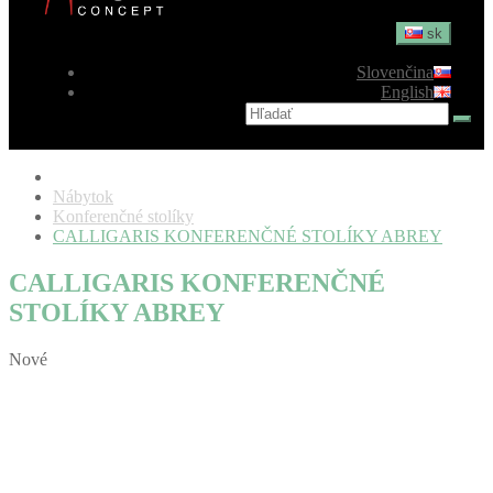
sk
Slovenčina
English
Nábytok
Konferenčné stolíky
CALLIGARIS KONFERENČNÉ STOLÍKY ABREY
CALLIGARIS KONFERENČNÉ
STOLÍKY ABREY
Nové