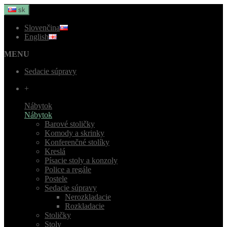
sk
Slovenčina
English
MENU
Sedacie súpravy
+
Nábytok
Nábytok
Barové stoličky
Komody a skrinky
Konferenčné stolíky
Kreslá
Písacie stoly a konzoly
Police a regále
Postele
Sedacie súpravy
Nerozkladacie
Rozkladacie
Stoličky
Stoly