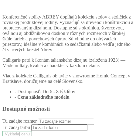
Konferenčné stolíky ABREY dopĺňajú kolekciu stolov a stoličiek z
rovnakej produktovej rodiny. Vyznačujú sa drevenou konštrukciou a
prepracovaným dizajnom. Dostupné sú s okrúhlou, štvorcovou,
oválnou aj obdĺžnikovou doskou v rôznych rozmeroch v širokej
škále farieb a povrchových úprav. Sú vhodné do obývacích
priestorov, ideálne v kombinácii so sedačkami alebo vedľa jedného
či viacerých kresiel Abrey.
Calligaris patrí k ikonám talianskeho dizajnu (založená 1923) —
Made in Italy, kvalita a charakter v každom detaile.
Viac z kolekcie Calligaris objavíte v showroome Homie Concept v
Bratislave, doručujeme na celé Slovensko.
- Dostupnosť: Do 6 - 8 týždňov
- Cena
základného modelu
Dostupné možnosti
Tu zadajte rozmer
Tu zadaj farbu
Vyžiadaj cenu