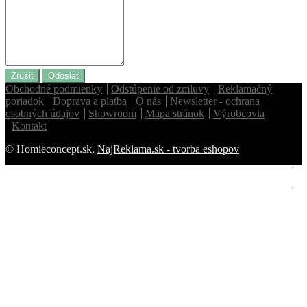
Zrušiť
Odoslať
Obchodné podmienky
Odstúpenie od zmluvy
Reklamačný
poriadok
Doprava a platba
O nás
Newsletter - ochrana
osobných údajov
Showroom
Mapa stránok
Výrobcovia
Kontakt
© Homieconcept.sk,
NajReklama.sk - tvorba eshopov
Homie Asistent
ODBORNÝ PORADCA