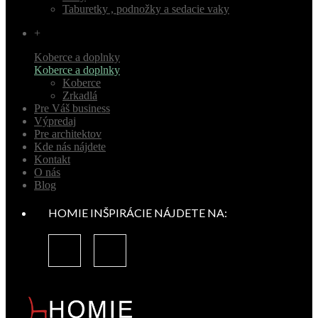
Taburetky , podnožky a sedacie vaky
+
Koberce a doplnky
Koberce a doplnky
Koberce
Zrkadlá
Pre Váš business
Výpredaj
Pre architektov
Kde nás nájdete
Kontakt
O nás
Blog
HOMIE INŠPIRÁCIE NÁJDETE NA: